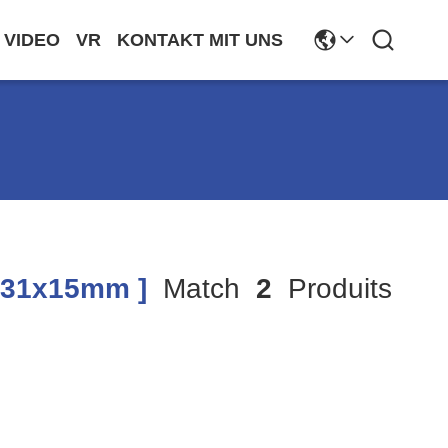
VIDEO
VR
KONTAKT MIT UNS
x31x15mm ]
Match
2
Produits