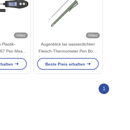
Video
Video
n Plastik-
Augenblick las wasserdichten
67 Pen Meat
Fleisch-Thermometer Pen Body
digitaler
Shape 221x31x15mm
rhalten
Beste Preis erhalten
1