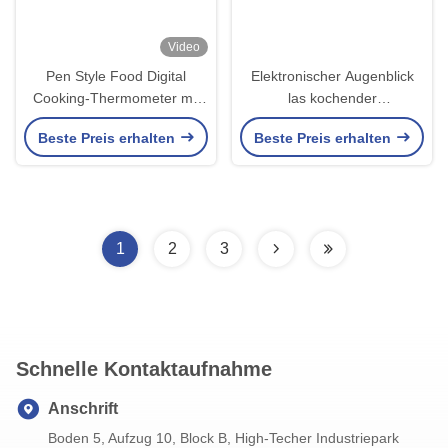
Video
Pen Style Food Digital
Elektronischer Augenblick
Cooking-Thermometer mit
las kochender
IPX66
Thermometer-Oven Bbq
Beste Preis erhalten
Beste Preis erhalten
Steak Big-LCD-Bildschirm
Digital
1
2
3
Schnelle Kontaktaufnahme
Anschrift
Boden 5, Aufzug 10, Block B, High-Techer Industriepark