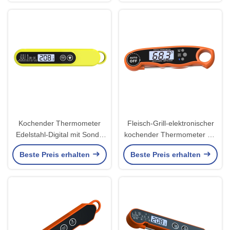
Kochender Thermometer
Fleisch-Grill-elektronischer
Edelstahl-Digital mit Sonde
kochender Thermometer mit
und Timer
Sonde für
Beste Preis erhalten
Beste Preis erhalten
Nahrungsmittelsüßigkeit
Rohs