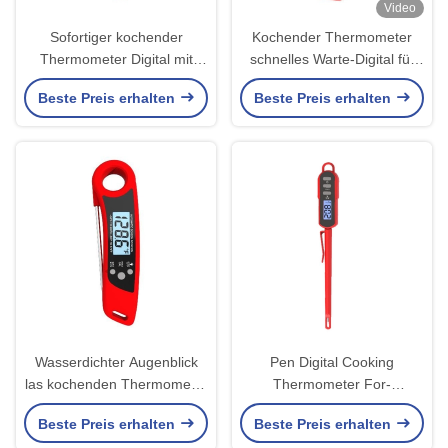
Video
Sofortiger kochender
Kochender Thermometer
Thermometer Digital mit
schnelles Warte-Digital für
Warnungs-Batterie-Sonden-
Stau Min Max Record
Beste Preis erhalten
Beste Preis erhalten
Steak-Milch
166x62x23mm
Wasserdichter Augenblick
Pen Digital Cooking
las kochenden Thermometer
Thermometer For-
Digital für Süßigkeits-
Hühnerschokoladen-Wasser
Beste Preis erhalten
Beste Preis erhalten
Backen-Öl-Nahrung
großer Hang Hole