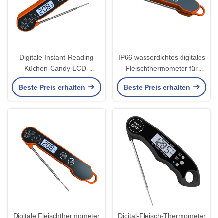
Digitale Instant-Reading
IP66 wasserdichtes digitales
Küchen-Candy-LCD-
Fleischthermometer für
Thermometer Fleisch-
Küchen- und
Beste Preis erhalten
Beste Preis erhalten
Thermometer zum Grillen
Mikrowellenöfen
Wasserdichtes Öl Frittieren
von Süßigkeiten
Digitale Fleischthermometer
Digital-Fleisch-Thermometer