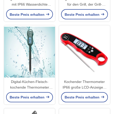
mit IP66 Wasserdichte
für den Grill, der Grill-
Funktion
Flüssigkeit kocht
Beste Preis erhalten
Beste Preis erhalten
Küchenthermometer
Digital-Küchen-Fleisch-
Kochender Thermometer
kochende Thermometer
IP66 große LCD-Anzeigen-
IP66 für Steak/Milch/Foody-
Digital imprägniern für das
Beste Preis erhalten
Beste Preis erhalten
Flüssigkeit
Innenc$kochen im Freien