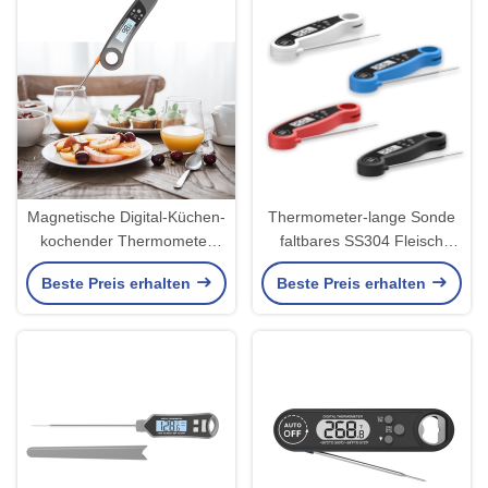
Magnetische Digital-Küchen-
Thermometer-lange Sonde
kochender Thermometer
faltbares SS304 Fleisch
IP67 imprägniern mit
Recalibratable Digital
Beste Preis erhalten
Beste Preis erhalten
Trommelsieb