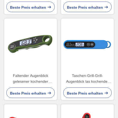
Nahrungsmittelthermometer
Edelstahl-Sonden-Art
mit Abdeckung
Beste Preis erhalten
Beste Preis erhalten
Faltender Augenblick
Taschen-Grill-Grill-
gelesener kochender
Augenblick las kochender
Thermometer für das
Thermometer-lange Sonde
Kochen des Brot-Grill-
Beste Preis erhalten
Beste Preis erhalten
Backens