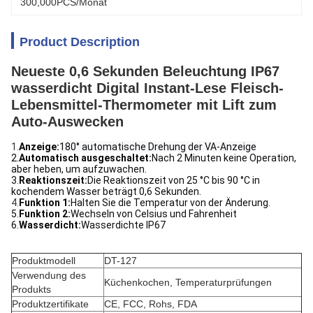
300,000PCS/Monat
Product Description
Neueste 0,6 Sekunden Beleuchtung IP67
wasserdicht Digital Instant-Lese Fleisch-
Lebensmittel-Thermometer mit Lift zum
Auto-Auswecken
1.
Anzeige:
180° automatische Drehung der VA-Anzeige
2.
Automatisch ausgeschaltet:
Nach 2 Minuten keine Operation,
aber heben, um aufzuwachen.
3.
Reaktionszeit:
Die Reaktionszeit von 25 °C bis 90 °C in
kochendem Wasser beträgt 0,6 Sekunden.
4.
Funktion 1:
Halten Sie die Temperatur von der Änderung.
5.
Funktion 2:
Wechseln von Celsius und Fahrenheit
6.
Wasserdicht:
Wasserdichte IP67
Produktmodell
DT-127
Verwendung des
Küchenkochen, Temperaturprüfungen
Produkts
Produktzertifikate
CE, FCC, Rohs, FDA