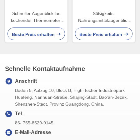
Schneller Augenblick las
Süßigkeits-
kochender Thermometer-
Nahrungsmittelaugenblick
Messgerät-Grill 2 in 1
las kochenden Thermometer
für Sugar Frying Digital
Beste Preis erhalten
Beste Preis erhalten
Schnelle Kontaktaufnahme
Anschrift
Boden 5, Aufzug 10, Block B, High-Techer Industriepark
Huafeng, Nanhuan-Straße, Shajing-Stadt, Bao'an-Bezirk,
Shenzhen-Stadt, Provinz Guangdong, China.
Tel.
86- 755-8529-9145
E-Mail-Adresse