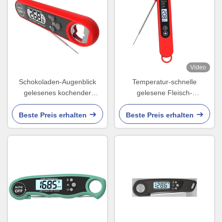
Video
Schokoladen-Augenblick
Temperatur-schnelle
gelesenes kochender
gelesene Fleisch-
Thermometer-Fleisch, das
Thermometer-Digital-Sonde
FDA-Nahrung grillt
für das Grillen des Öls
Beste Preis erhalten
Beste Preis erhalten