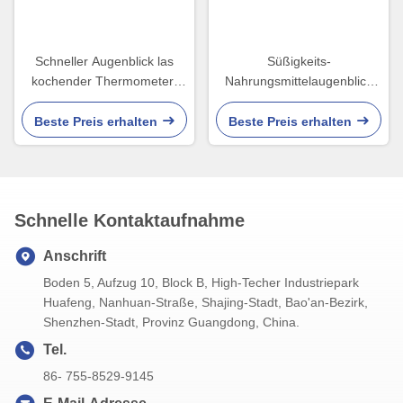
Schneller Augenblick las
Süßigkeits-
kochender Thermometer-
Nahrungsmittelaugenblick
Messgerät-Grill 2 in 1
las kochenden Thermometer
für Sugar Frying Digital
Beste Preis erhalten
Beste Preis erhalten
Schnelle Kontaktaufnahme
Anschrift
Boden 5, Aufzug 10, Block B, High-Techer Industriepark
Huafeng, Nanhuan-Straße, Shajing-Stadt, Bao'an-Bezirk,
Shenzhen-Stadt, Provinz Guangdong, China.
Tel.
86- 755-8529-9145