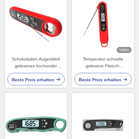
Video
Schokoladen-Augenblick
Temperatur-schnelle
gelesenes kochender
gelesene Fleisch-
Thermometer-Fleisch, das
Thermometer-Digital-Sonde
FDA-Nahrung grillt
für das Grillen des Öls
Beste Preis erhalten
Beste Preis erhalten