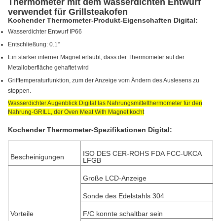
Thermometer mit dem wasserdichten Entwurf
verwendet für Grillsteakofen
Kochender Thermometer-Produkt-Eigenschaften Digital:
Wasserdichter Entwurf IP66
Entschließung: 0.1°
Ein starker interner Magnet erlaubt, dass
der
Thermometer auf der
Metalloberfläche gehaftet wird
Grifftemperaturfunktion, zum der Anzeige vom Ändern des Auslesens zu
stoppen.
Wasserdichter Augenblick Digital las Nahrungsmittelthermometer für den
Nahrung-GRILL, der Oven Meat With Magnet kocht
Kochender Thermometer-Spezifikationen Digital:
ISO DES CER-ROHS FDA FCC-UKCA
Bescheinigungen
LFGB
Große LCD-Anzeige
Sonde des Edelstahls 304
Vorteile
F/C konnte schaltbar sein