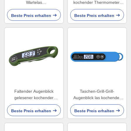
Wartelas
kochender Thermometer-
Nahrungsmittelthermometer
Edelstahl-Sonden-Art
mit Abdeckung
Beste Preis erhalten
Beste Preis erhalten
Faltender Augenblick
Taschen-Grill-Grill-
gelesener kochender
Augenblick las kochender
Thermometer für das
Thermometer-lange Sonde
Kochen des Brot-Grill-
Beste Preis erhalten
Beste Preis erhalten
Backens