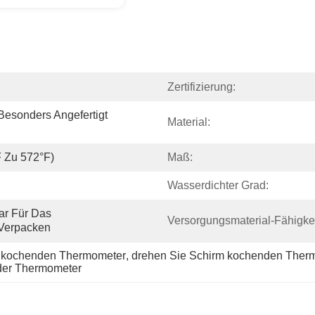
Zertifizierung:
esonders Angefertigt 
Material:
F Zu 572°F)
Maß:
Wasserdichter Grad:
ar Für Das 
Versorgungsmaterial-Fähigkei
Verpacken
s kochenden Thermometer
, 
drehen Sie Schirm kochenden Ther
der Thermometer