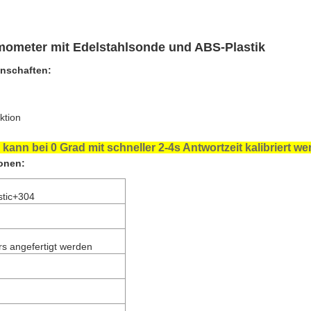
mometer mit Edelstahlsonde und ABS-Plastik
enschaften:
ktion
r
kann bei 0 Grad mit schneller 2-4s Antwortzeit kalibriert w
ionen:
stic+304
s angefertigt werden