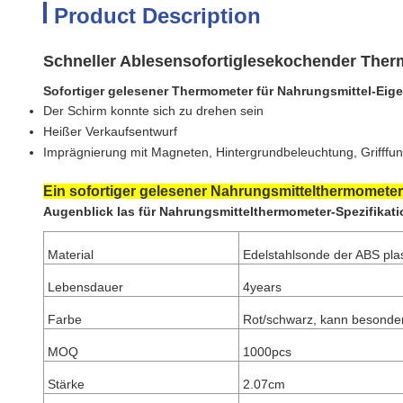
Product Description
Schneller Ablesensofortiglesekochender Ther
Sofortiger gelesener Thermometer für Nahrungsmittel-Eig
Der Schirm konnte sich zu drehen sein
Heißer Verkaufsentwurf
Imprägnierung mit Magneten, Hintergrundbeleuchtung, Grifffun
Ein sofortiger gelesener Nahrungsmittelthermomete
Augenblick las für Nahrungsmittelthermometer-Spezifikat
Material
Edelstahlsonde der ABS pla
Lebensdauer
4years
Farbe
Rot/schwarz, kann besonder
MOQ
1000pcs
Stärke
2.07cm