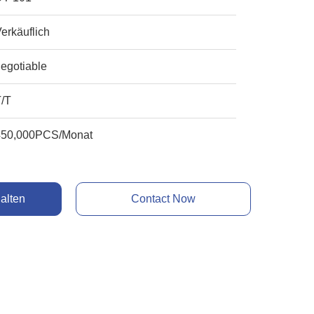
erkäuflich
egotiable
T/T
450,000PCS/Monat
alten
Contact Now