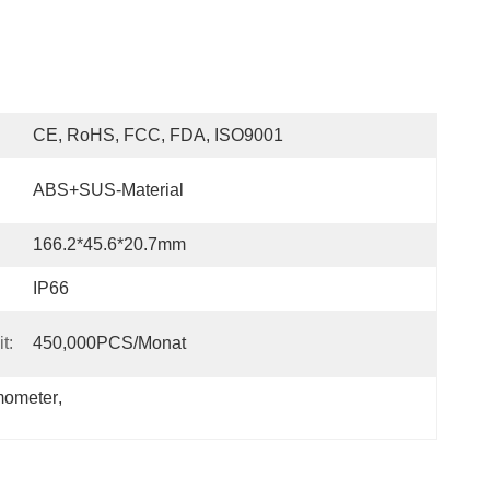
CE, RoHS, FCC, FDA, ISO9001
ABS+SUS-Material
166.2*45.6*20.7mm
IP66
t:
450,000PCS/Monat
mometer
, 