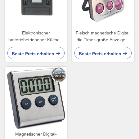
Elektronischer
Fleisch magnetische Digital,
batteriebetriebener Küchen-
die Timer-große Anzeigen-
Timer-Wecker-laute
Thermo laute Warnungs-
Countdown-Anzeige
hinteren Halter kocht
Beste Preis erhalten
Beste Preis erhalten
Magnetischer Digital-