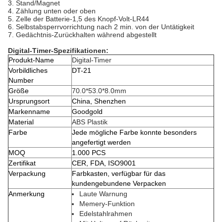
3. Stand/Magnet
4. Zählung unten oder oben
5. Zelle der Batterie-1,5 des Knopf-Volt-LR44
6. Selbstabsperrvorrichtung nach 2 min. von der Untätigkeit
7. Gedächtnis-Zurückhalten während abgestellt
Digital-Timer-
Spezifikationen:
Produkt-Name
Digital-Timer
Vorbildliches
DT-21
Number
Größe
70.0*53.0*8.0mm
Ursprungsort
China, Shenzhen
Markenname
Goodgold
Material
ABS Plastik
Farbe
Jede mögliche Farbe konnte besonders
angefertigt werden
MOQ
1.000 PCS
Zertifikat
CER, FDA, ISO9001
Verpackung
Farbkasten, verfügbar für das
kundengebundene Verpacken
Anmerkung
Laute Warnung
Memery-Funktion
Edelstahlrahmen