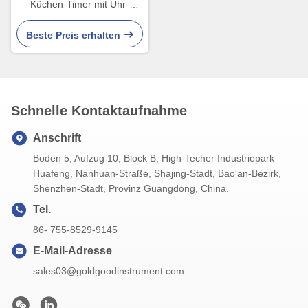
Küchen-Timer mit Uhr-
Warnung großen Anzeigen-
Küchen-Timer kochend
Beste Preis erhalten
Schnelle Kontaktaufnahme
Anschrift
Boden 5, Aufzug 10, Block B, High-Techer Industriepark
Huafeng, Nanhuan-Straße, Shajing-Stadt, Bao'an-Bezirk,
Shenzhen-Stadt, Provinz Guangdong, China.
Tel.
86- 755-8529-9145
E-Mail-Adresse
sales03@goldgoodinstrument.com