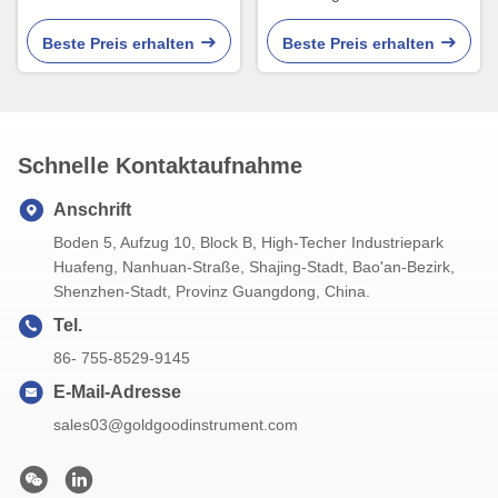
Probe Temperature-Grill 2 in
Thermometer-Doppelsonde
1
mit Kalibrierungs-Funktion
Beste Preis erhalten
Beste Preis erhalten
Schnelle Kontaktaufnahme
Anschrift
Boden 5, Aufzug 10, Block B, High-Techer Industriepark
Huafeng, Nanhuan-Straße, Shajing-Stadt, Bao'an-Bezirk,
Shenzhen-Stadt, Provinz Guangdong, China.
Tel.
86- 755-8529-9145
E-Mail-Adresse
sales03@goldgoodinstrument.com