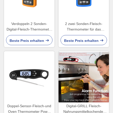
Verdoppeln 2 Sonden-
2 zwei Sonden-Fleisch-
Digital-Fleisch-Thermometer
Thermometer für das
für Raucher grillen
Kochen des GRILL Steak-
Countdown-Timer
Rindfleisches Oven Kitchen
Beste Preis erhalten
Beste Preis erhalten
Doppel-Sensor-Fleisch-und
Digital-GRILL Fleisch-
Oven Thermometer Power
Nahrungsmittelkochender