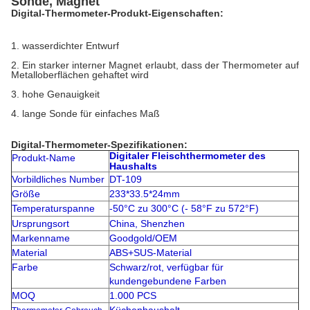
Sonde, Magnet
Digital-Thermometer-Produkt-Eigenschaften:
1. wasserdichter Entwurf
2. Ein starker interner Magnet erlaubt, dass der Thermometer auf
Metalloberflächen gehaftet wird
3. hohe Genauigkeit
4. lange Sonde für einfaches Maß
Digital-Thermometer-Spezifikationen:
Digitaler Fleischthermometer des
Produkt-Name
Haushalts
Vorbildliches Number
DT-109
Größe
233*33.5*24mm
Temperaturspanne
-50°C zu 300°C
(- 58°F zu 572°F)
Ursprungsort
China, Shenzhen
Markenname
Goodgold/OEM
Material
ABS+SUS-Material
Farbe
Schwarz/rot, verfügbar für
kundengebundene Farben
MOQ
1.000 PCS