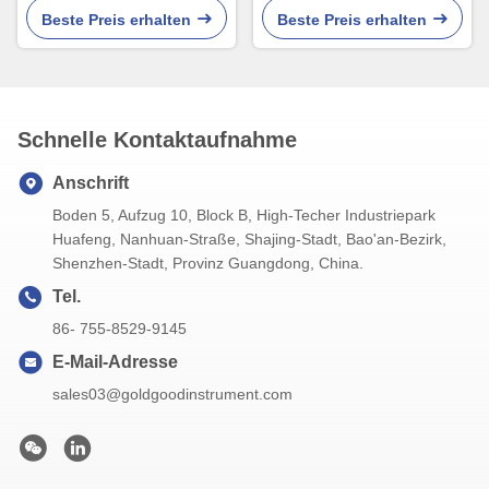
Warnung für Raucher
schützender Kasten
Beste Preis erhalten
Beste Preis erhalten
Schnelle Kontaktaufnahme
Anschrift
Boden 5, Aufzug 10, Block B, High-Techer Industriepark
Huafeng, Nanhuan-Straße, Shajing-Stadt, Bao'an-Bezirk,
Shenzhen-Stadt, Provinz Guangdong, China.
Tel.
86- 755-8529-9145
E-Mail-Adresse
sales03@goldgoodinstrument.com