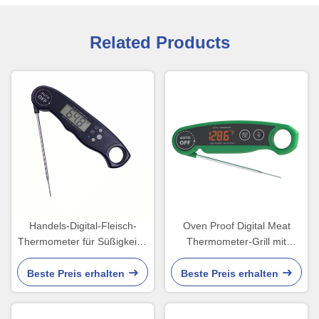
Related Products
Handels-Digital-Fleisch-
Oven Proof Digital Meat
Thermometer für Süßigkeits-
Thermometer-Grill mit
Raucher mit Timer-Ofen
Sonden-dem faltenden
Nahrungsmittelkochen
Beste Preis erhalten
Beste Preis erhalten