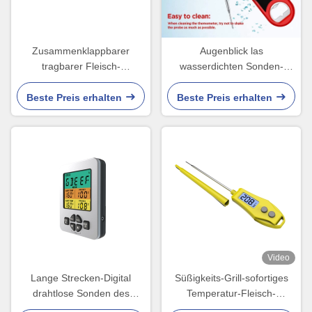
Zusammenklappbarer
Augenblick las
tragbarer Fleisch-
wasserdichten Sonden-
Thermometer für Süßigkeits-
Thermometer die 360 Grad-
Digital-CER-FCC
drehender Flaschen-Öffner
Beste Preis erhalten
Beste Preis erhalten
Video
Lange Strecken-Digital
Süßigkeits-Grill-sofortiges
drahtlose Sonden des
Temperatur-Fleisch-
Fleisch-Thermometer-2 mit
Thermometer-Messgerät-