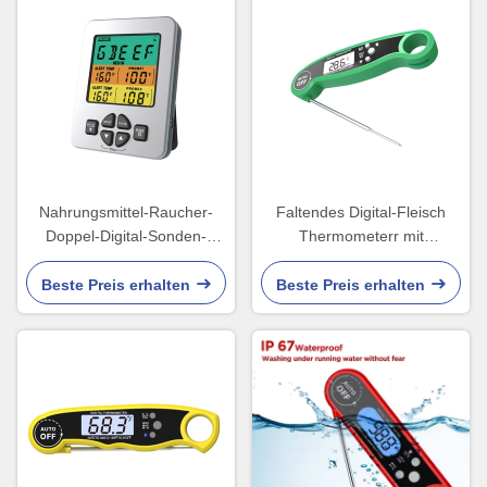
Nahrungsmittel-Raucher-
Faltendes Digital-Fleisch
Doppel-Digital-Sonden-
Thermometerr mit
Thermometer mit Farbe Lcd-
Warnungs-Timer-Satz-
Anzeigen-drei
Nahrungsmitteldem kochen
Beste Preis erhalten
Beste Preis erhalten