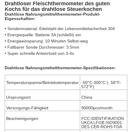
Drahtloser Fleischthermometer des guten
Kochs für das drahtlose Steuerkochen
Drahtlose Nahrungsmittelthermometer-Produkt-
Eigenschaften:
• Sondenmaterial: Edelstahl der Lebensmittelsicherheit 304
• Energiequelle: Batterie 3A (schließt) ein
• Energieeinsparung: 10 Minuten Selbst-weg
• Faltbarer Sonde Durchmesser: 3.5mm
• Super schnelle Antwortzeit von 3-4s
Drahtlose Nahrungsmittelthermometer-
Spezifikationen:
Temperaturspanne/Betriebstemperatur
-50°C-300°C (- 58°F-
572°F)
Ursprungsort
China
Versorgungs-Fähigkeit
90000pcs/month
Bescheinigungen
FCC-IDENTIFIKATION
UKCA LFGB ISO9001
DES CER-ROHS FDA