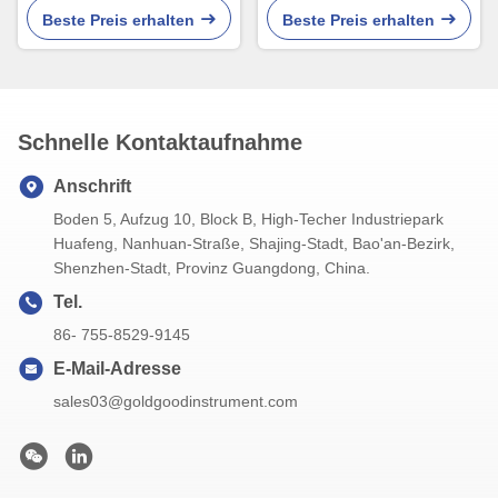
Thermometer Oven
Überwachung für Oven Grill
Beste Preis erhalten
Beste Preis erhalten
Camping
Schnelle Kontaktaufnahme
Anschrift
Boden 5, Aufzug 10, Block B, High-Techer Industriepark
Huafeng, Nanhuan-Straße, Shajing-Stadt, Bao'an-Bezirk,
Shenzhen-Stadt, Provinz Guangdong, China.
Tel.
86- 755-8529-9145
E-Mail-Adresse
sales03@goldgoodinstrument.com