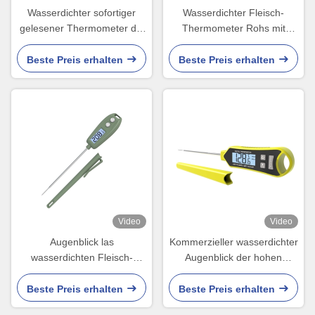
Wasserdichter sofortiger
Wasserdichter Fleisch-
gelesener Thermometer die
Thermometer Rohs mit
Türkei-Grill-im flüssigen
Schnur in die Hühneröl-
Süßigkeits-Küchen-Ofen
Türkei-Ofen IP66
Beste Preis erhalten
Beste Preis erhalten
Video
Video
Augenblick las
Kommerzieller wasserdichter
wasserdichten Fleisch-
Augenblick der hohen
Thermometer Pen Body
Temperatur las Digital-
Shape 221x31x15mm
Taschen-Thermometer-Stift
Beste Preis erhalten
Beste Preis erhalten