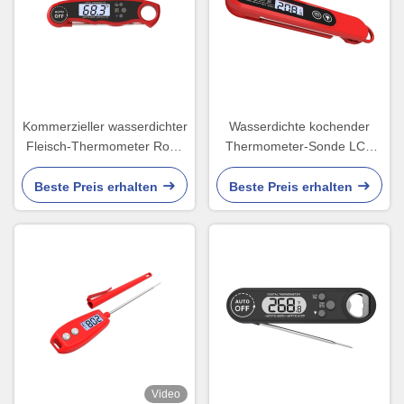
Kommerzieller wasserdichter
Wasserdichte kochender
Fleisch-Thermometer Rohs
Thermometer-Sonde LCD
für Hühnerraucher LCD-
Digital zeigen 45x20x170mm
Hintergrundbeleuchtung
an
Beste Preis erhalten
Beste Preis erhalten
Video