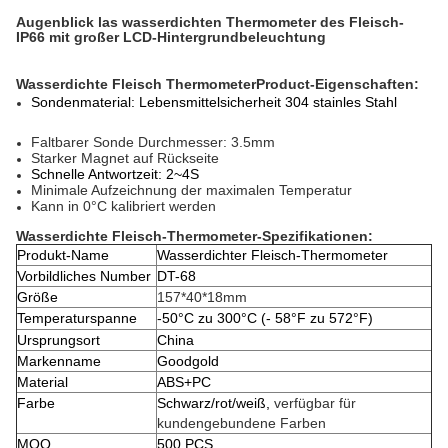
Augenblick las wasserdichten Thermometer des Fleisch-
IP66 mit großer LCD-Hintergrundbeleuchtung
Wasserdichte Fleisch ThermometerProduct-Eigenschaften:
Sondenmaterial: Lebensmittelsicherheit 304 stainles Stahl
Faltbarer Sonde Durchmesser: 3.5mm
Starker Magnet auf Rückseite
Schnelle Antwortzeit: 2~4S
Minimale Aufzeichnung der maximalen Temperatur
Kann in 0°C kalibriert werden
Wasserdichte Fleisch-Thermometer-Spezifikationen:
Produkt-Name
Wasserdichter Fleisch-Thermometer
Vorbildliches Number
DT-68
Größe
157*40*18mm
Temperaturspanne
-50°C zu 300°C
(- 58°F zu 572°F)
Ursprungsort
China
Markenname
Goodgold
Material
ABS+PC
Farbe
Schwarz/rot/weiß,
verfügbar für
kundengebundene Farben
MOQ
500 PCS