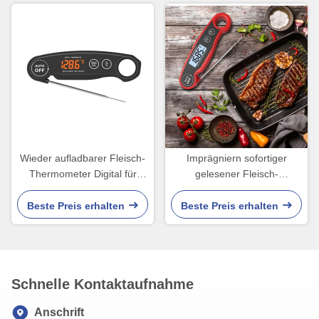
Wieder aufladbarer Fleisch-
Imprägniern sofortiger
Thermometer Digital für
gelesener Fleisch-
große Lcd Anzeige Steak-
Thermometer Digital
Wasser Temp-LED
ultraschnelles mit
Beste Preis erhalten
Beste Preis erhalten
Hintergrundbeleuchtungs-
Kalibrierung
Schnelle Kontaktaufnahme
Anschrift