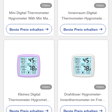
Video
Video
Mini Digital Thermometer
Innenraum-Digital-
Hygrometer With Min Max
Thermometer-Hygrometer-
Hygrometer Memory Lcd
Feuchtigkeits-Messgerät für
Brutkasten 24h
Beste Preis erhalten
Beste Preis erhalten
Video
Video
Kleines Digital
Drahtloser Hygrometer-
Thermometer-Hygrometer
Innenthermometer-im Freien
Lcd für das Zigarren-
manuelle Batteriehalterung
Luftfeuchtigkeitsregler-
Digital
Beste Preis erhalten
Beste Preis erhalten