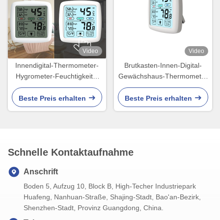
Video
Video
Innendigital-Thermometer-
Brutkasten-Innen-Digital-
Hygrometer-Feuchtigkeits-
Gewächshaus-Thermometer
Meter im Freien für den
im Freien und Hygrometer
Brutkasten kombiniert
kombiniert
Beste Preis erhalten
Beste Preis erhalten
Schnelle Kontaktaufnahme
Anschrift
Boden 5, Aufzug 10, Block B, High-Techer Industriepark
Huafeng, Nanhuan-Straße, Shajing-Stadt, Bao'an-Bezirk,
Shenzhen-Stadt, Provinz Guangdong, China.