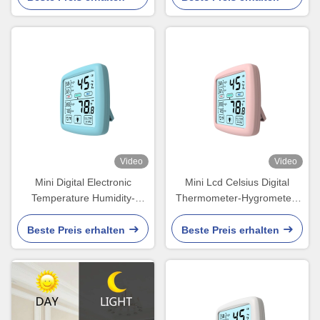
Feuchtigkeits-Messgerät
Innen
Video
Video
Mini Digital Electronic
Mini Lcd Celsius Digital
Temperature Humidity-
Thermometer-Hygrometer-
Meter-Prüfvorrichtung mit
Temperatur-Feuchtigkeits-
Warnungs-Sensor
Meterspur
Beste Preis erhalten
Beste Preis erhalten