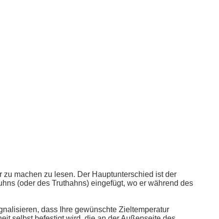
r zu machen zu lesen. Der Hauptunterschied ist der
uhns (oder des Truthahns) eingefügt, wo er während des
gnalisieren, dass Ihre gewünschte Zieltemperatur
eit selbst befestigt wird, die an der Außenseite des