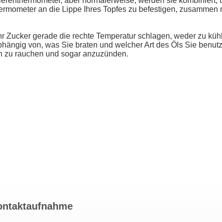
ttierenthermometer, aber normalerweise, werden sie kombiniert,
ermometer an die Lippe Ihres Topfes zu befestigen, zusammen mi
r Zucker gerade die rechte Temperatur schlagen, weder zu kühl
abhängig von, was Sie braten und welcher Art des Öls Sie benutz
en zu rauchen und sogar anzuzünden.
ontaktaufnahme